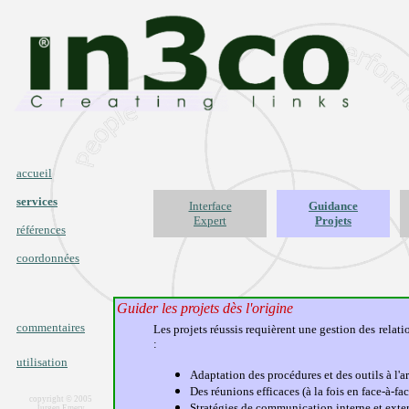
accueil
services
Interface
Guidance
Expert
Projets
références
coordonnées
Guider les projets dès l'ori
commentaires
Les projets réussis requièrent une gestion des rela
:
utilisation
Adaptation des procédures et des outils à l'a
Des réunions efficaces (à la fois en face-à-face
copyright © 2005
Stratégies de communication interne et exter
Jurgen Emery